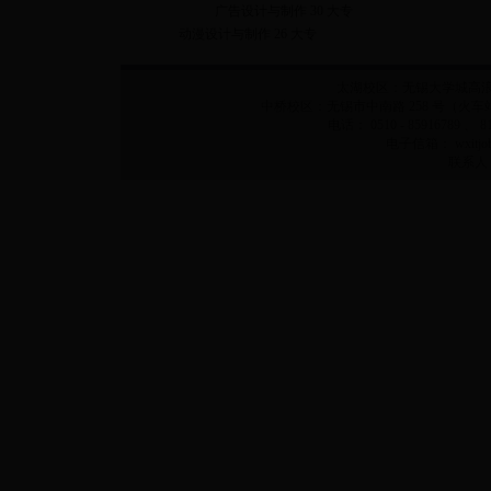
广告设计与制作 30 大专
动漫设计与制作 26 大专
太湖校区：无锡大学城高浪西
中桥校区：无锡市中南路 258 号（火车站乘
电话： 0510 - 85916789 、 8
电子信箱：
wxitj
联系人