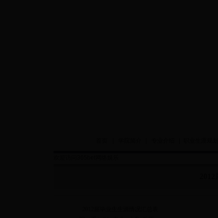
首页
|
学院简介
|
专业介绍
|
职业生涯规
欢迎访问365bet网络娱乐
20
2012届毕业生生源情况汇总表